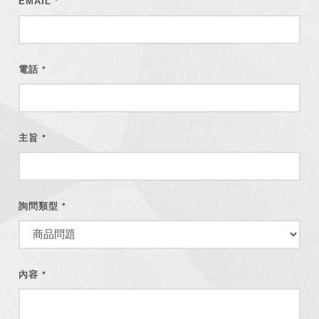
EMAIL
*
電話
*
主旨
*
詢問類型
*
內容
*