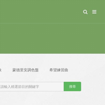
象
蒙德里安調色盤
希望練習曲
搜尋