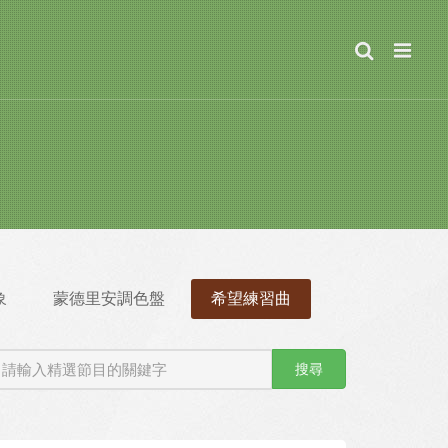
象
蒙德里安調色盤
希望練習曲
搜尋