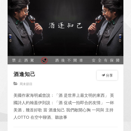
酒逢知己
分享
周末節目
美國作家海明威曾說：「酒 是世界上最文明的東西」 英
國詩人約翰蓋伊則說：「酒 促成一拍即合的友情」 一杯
美酒，幾首好歌 當 酒逢知己 我們敞開心胸 一同與 主持
人OTTO 在空中聊酒、聽故事