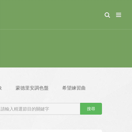
象
蒙德里安調色盤
希望練習曲
搜尋